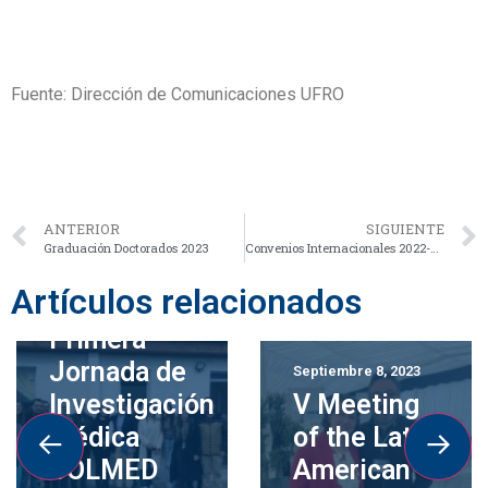
Fuente: Dirección de Comunicaciones UFRO
ANTERIOR
SIGUIENTE
Graduación Doctorados 2023
Convenios Internacionales 2022-2023: Fomentando la Colaboración y el Avance en Investigación Médica
Artículos relacionados
Septiembre 12, 2023
Primera
Jornada de
Septiembre 8, 2023
Investigación
V Meeting
Médica
of the Latin
COLMED
American