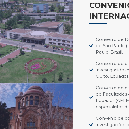
CONVENI
INTERNA
Convenio de Do
de Sao Paulo (
Paulo, Brasil.
Convenio de co
investigación c
Quito, Ecuador
Convenio de co
de Facultades d
Ecuador (AFEME
especialistas d
Convenio de co
investigación 