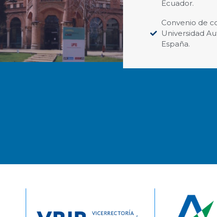
Ecuador.
Convenio de co
Universidad A
España.