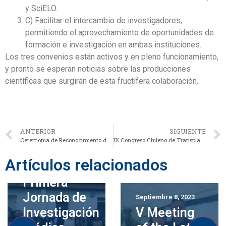
y SciELO.
C) Facilitar el intercambio de investigadores,
permitiendo el aprovechamiento de oportunidades de
formación e investigación en ambas instituciones.
Los tres convenios están activos y en pleno funcionamiento,
y pronto se esperan noticias sobre las producciones
científicas que surgirán de esta fructífera colaboración.
ANTERIOR
SIGUIENTE
Ceremonia de Reconocimiento del Patrimonio Intelectual UFRO 2023: Celebrando la Innovación y la Creatividad en la Universidad de la Frontera
IX Congreso Chileno de Transplante, expuso Doctora Nayely García
Artículos relacionados
Septiembre 12, 2023
Primera
Jornada de
Septiembre 8, 2023
Investigación
V Meeting