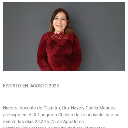
ESCRITO EN AGOSTO 2023
Nuestra docente de Claustro, Dra. Nayely García Mendez,
participo en el IX Congreso Chileno de Transplante, que se
realizó los días 23,24 y 25 de Agosto en