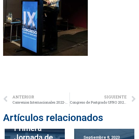
ANTERIOR
SIGUIENTE
Convenios Internacionales 2022-2023: Fomentando la Colaboración y el Avance en Investigación Médica
Congreso de Postgrado UFRO 2023, Participación Activa de nuestros Docentes y Estudiantes
Artículos relacionados
Septiembre 12, 2023
Primera
Jornada de
Septiembre 8, 2023